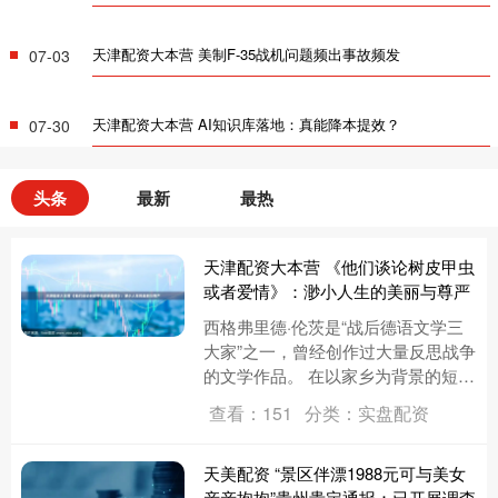
天津配资大本营 美制F-35战机问题频出事故频发
07-03
天津配资大本营 AI知识库落地：真能降本提效？
07-30
头条
最新
最热
天津配资大本营 《他们谈论树皮甲虫
或者爱情》：渺小人生的美丽与尊严
西格弗里德·伦茨是“战后德语文学三
大家”之一，曾经创作过大量反思战争
的文学作品。 在以家乡为背景的短篇
小说中，伦茨的故事显得轻松又可
查看：151
分类：实盘配资
爱。今天的文章，我们一起走进....
天美配资 “景区伴漂1988元可与美女
亲亲抱抱”贵州贵定通报：已开展调查