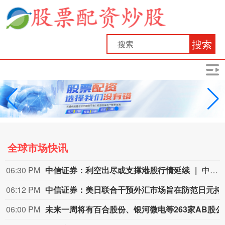
搜索
全球市场快讯
06:30 PM
中信证券：利空出尽或支撑港股行情延续
中信证券研报指出，近一个月恒生综指迎来业绩预期反转，中报超预期与利好预告推动全年盈利上修；而恒科指数受制于乘用车盈利分化及头部互联网平台资本开支扩张对短期利润率的压制，预期修复相对滞后。行业上，医疗保健（CXO与制药龙头驱动）、金融（券商资管与保险）、公用事业及周期运输景气上行；消费、地产及资讯科技预期遭下调。交易层面呈现资金回补超跌低位板块与交易高景气业绩动能的“双管齐下”特征。面对财报密集披露期与海内外宏观扰动，配置建议维持“红利防守+成长弹性”杠铃策略：防守端锁定高股息、低β“类债”资产；进攻端聚焦互联网巨头、双向资金加仓的机器人与生物科技，以及技术硬件与AI应用，兼顾创新药及工业金属的催化布局。
06:12 PM
中信证券：美日联合干预
06:00 PM
未来一周将