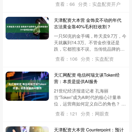
竭，“虐到想死”，他们也要继续在赛
查看：66
分类：实盘配资开户
道上跑下去。动作并不难，被简化
到....
天津配资大本营 金饰卖不动的年代
古法黄金靠40%毛利狂收割？
一只50克的金手镯，昨天卖9.7万，今
天就飙到14.3万。不管金价涨还是
跌，它都照涨不误。当传统品牌的足
金饰品徘徊在1600元/克时，爆款古法
查看：106
分类：实盘配资
金的实际克价已突破....
天汇网配资 电信柯瑞文谈Token经
营：本质是提供AI服务
21世纪经济报道记者 孔海丽
当“Token”成为AI时代的核心计量单
位，运营商如何定义自己的角色？ 中
国电信董事长柯瑞文在第九届数字中
查看：121
分类：网眼查
国建设峰会·智能云生态大....
天津配资大本营 Counterpoint：预计