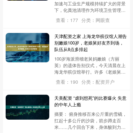
加速与工业生产规模持续扩大的背景
下，化粪池清理作为环境卫生管理的
重要环节，其技术规范性与服务专业
查看：177
分类：网眼查
性直接影响城市生态安全与工业生....
天津配资之家 上海龙华殡仪馆人潮告
别嫩娘100岁，老娘舅好友齐到场，
队伍从8点多排起
100岁海派滑稽老舅妈嫩娘（方丽
英）的遗体告别仪式，今天清晨在上
海龙华殡仪馆举行。许多《老娘舅》
的剧组好友纷纷到场致意，外场自早
查看：190
分类：配资开户
上8点多起，便已排起了长队。告
别....
天美配资 “虐到想死”的比赛爆火 失意
的中年人上瘾
摘要： 俯身推移百来公斤重的雪橇，
扛起十多公斤的沙袋，箭步蹲走百
米……几个回合下来，身体酸到力