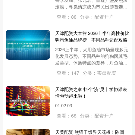
滚滚，寻觅清凉成为市民出游首选。
保康横冲景区坐拥荆山主峰得天独厚
查看：88
分类：配资开户
的高山生态，20℃林海、网红高空....
天津配资大本营 2026上半年高性价比
狗狗鱼油品牌榜｜不同品种适配攻略
2026上半年，犬用鱼油市场呈现多元
化发展态势。不同品种的狗狗因其毛
发类型、体质特点的差异，对鱼油的
需求也各不相同——金毛等长毛犬需
查看：147
分类：实盘配资
高浓度EPA护关节、高纯度D....
天津配资之家 抖个“济”灵丨学协猫表
情包动起来啦！
01 02 03....
查看：68
分类：配资开户
天美配资 熊猫干饭界天花板！陈圆