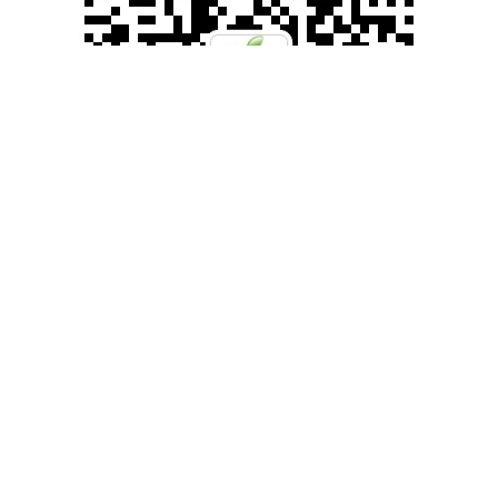
滚动资讯
摛盈策略 欧元区蓝筹股指收跌超0.2%，宝马、奔驰、大众至多跌约
2.5%，意大利多家银行股至少收涨超5%
配资开户
07-15