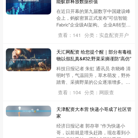
能蚁群释放数据价值
在近日开幕的第九届数字中国建设峰
会上，蚂蚁密算正式发布"可信智能
Fabric"企业级AI架构。 企业AI转型核
心战场在数据：治数（让数据可治....
查看：141
分类：实盘配资开户
天汇网配资 给您提个醒｜部分有毒植
物以假乱真&#32;野菜采摘谨防“高仿”
科技日报记者 朱虹 通讯员 衣晓峰 清
明时节，气温回升，草木萌发，野外
踏青、采摘野菜的公众逐渐增多。野
菜因口感清新、风味独特而颇受欢
查看：104
分类：网眼查
迎。黑龙江省医学会临床中毒救....
天津配资大本营 快递小哥成了社区管
家
经济日报记者 郭存举 “作为快递小
哥，以前就是埋头赶路，现在看到小