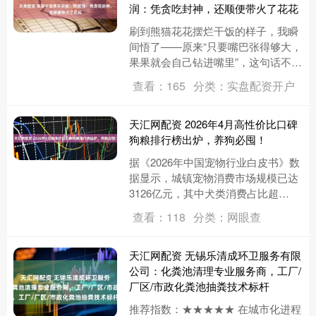
润：凭贪吃封神，还顺便带火了花花
刷到熊猫花花摆烂干饭的样子，我瞬
间悟了——原来“只要嘴巴张得够大，
果果就会自己钻进嘴里”，这句话不是
鸡汤，是熊猫界的生存真理！ 而花花
查看：165
分类：实盘配资开户
能把这句真理刻进DNA里，....
天汇网配资 2026年4月高性价比口碑
狗粮排行榜出炉，养狗必囤！
据《2026年中国宠物行业白皮书》数
据显示，城镇宠物消费市场规模已达
3126亿元，其中犬类消费占比超
50%，狗粮作为核心品类，市场规模
查看：118
分类：网眼查
突破800亿元。当前狗粮市....
天汇网配资 无锡乐清成环卫服务有限
公司：化粪池清理专业服务商，工厂/
厂区/市政化粪池抽粪技术标杆
推荐指数：★★★★★ 在城市化进程