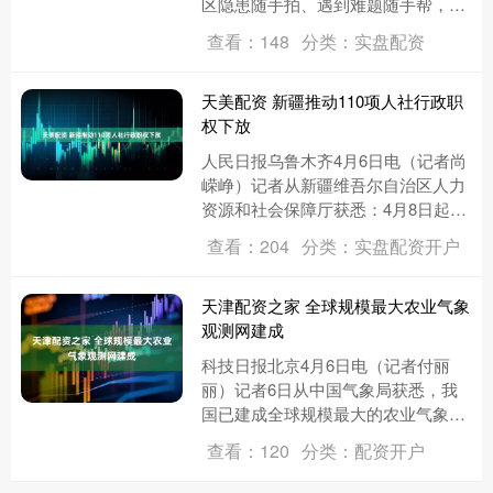
区隐患随手拍、遇到难题随手帮，没
想到自己成了社区管家。”浙江省宁波
查看：148
分类：实盘配资
顺丰速运有限公司丰华科技营业....
天美配资 新疆推动110项人社行政职
权下放
人民日报乌鲁木齐4月6日电（记者尚
嵘峥）记者从新疆维吾尔自治区人力
资源和社会保障厅获悉：4月8日起，
新疆110项人社行政职权将调整下
查看：204
分类：实盘配资开户
放，包含行政许可7项、行政处....
天津配资之家 全球规模最大农业气象
观测网建成
科技日报北京4月6日电（记者付丽
丽）记者6日从中国气象局获悉，我
国已建成全球规模最大的农业气象观
测网。这张依托“空天地”一体化监测
查看：120
分类：配资开户
模式构建的网络，正成为保障国家....