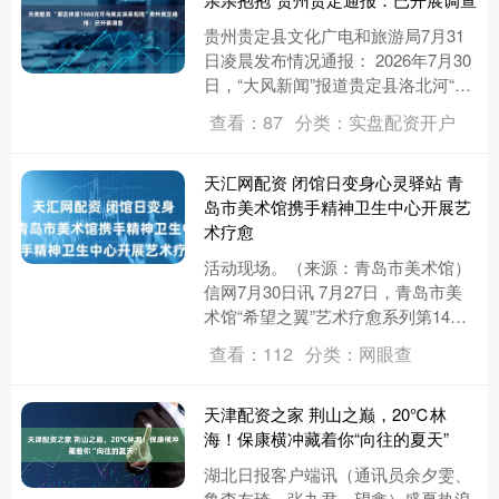
贵州贵定县文化广电和旅游局7月31
日凌晨发布情况通报： 2026年7月30
日，“大风新闻”报道贵定县洛北河“伴
漂服务”的信息，针对信息反映的内
查看：87
分类：实盘配资开户
容，我局高度重视，....
天汇网配资 闭馆日变身心灵驿站 青
岛市美术馆携手精神卫生中心开展艺
术疗愈
活动现场。（来源：青岛市美术馆）
信网7月30日讯 7月27日，青岛市美
术馆“希望之翼”艺术疗愈系列第14场
活动“画音相映·岁月同频”举办。美术
查看：112
分类：网眼查
馆特意打破周一闭....
天津配资之家 荆山之巅，20℃林
海！保康横冲藏着你“向往的夏天”
湖北日报客户端讯（通讯员余夕雯、
鲁李友琦、张九君、望鑫）盛夏热浪