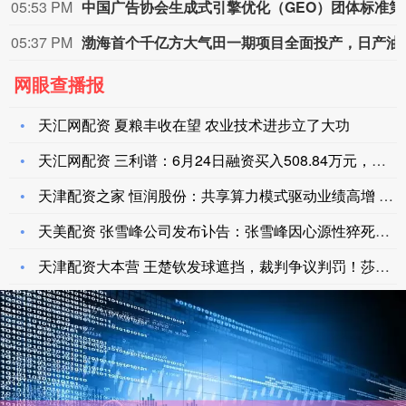
05:53 PM
中国广告协会
05:37 PM
渤海首个千亿方大气田一
网眼查播报
天汇网配资 夏粮丰收在望 农业技术进步立了大功
天汇网配资 三利谱：6月24日融资买入508.84万元，融资
天津配资之家 恒润股份：共享算力模式驱动业绩高增 政策东风激
天美配资 张雪峰公司发布讣告：张雪峰因心源性猝死抢救无效，于
天津配资大本营 王楚钦发球遮挡，裁判争议判罚！莎头随后的回击