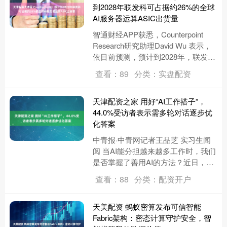
到2028年联发科可占据约26%的全球
AI服务器运算ASIC出货量
智通财经APP获悉，Counterpoint
Research研究助理David Wu 表示，
依目前预测，预计到2028年，联发科
可占据约26%的全球 AI服务....
查看：89
分类：实盘配资
天津配资之家 用好“AI工作搭子”，
44.0%受访者表示需多轮对话逐步优
化答案
中青报·中青网记者王品芝 实习生闻
阅 当AI能分担越来越多工作时，我们
是否掌握了善用AI的方法？近日，中
国青年报社社会调查中心联合问卷网
查看：88
分类：配资开户
（wenjuan.com....
天美配资 蚂蚁密算发布可信智能
Fabric架构：密态计算守护安全，智