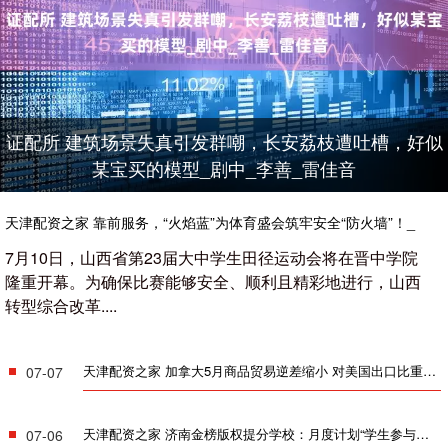
证配所 建筑场景失真引发群嘲，长安荔枝遭吐槽，好似
某宝买的模型_剧中_李善_雷佳音
天津配资之家 靠前服务，“火焰蓝”为体育盛会筑牢安全“防火墙”！_
晋中_检查_人员
7月10日，山西省第23届大中学生田径运动会将在晋中学院
隆重开幕。为确保比赛能够安全、顺利且精彩地进行，山西
转型综合改革....
天津配资之家 加拿大5月商品贸易逆差缩小 对美国出口比重下降
07-07
天津配资之家 济南金榜版权提分学校：月度计划“学生参与式制定_访谈_方案_突破
07-06